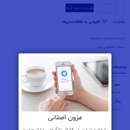
مانتو
-
+
افزودن به سبد خرید
لنین
یقه
مقایسه
افزودن به علاقه‌مندی‌ها
مردانه
عدد
شناسه محصول:
نامعلوم
دسته:
کالکشن بهاره
توضیحات تکمیلی
سایز
یک
,
دو
رنگ
سبز, سرمه ای, صورتی, کرمی, مشکی
مزون اصلانی
با عضو شدن در کانال تلگرامی ما از جدید