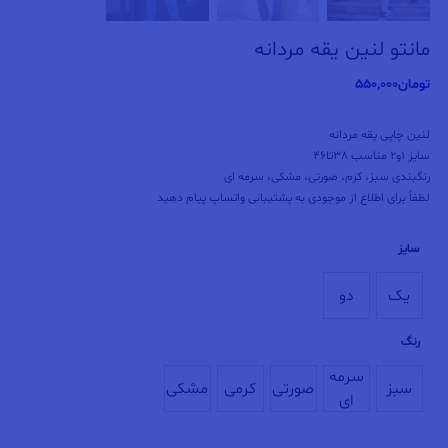
مانتو لنین یقه مردانه
تومان
550,000
لنین چاپی یقه مردانه
سایز 1و2 مناسب 38تا46
رنگبندی سبز، کرم، صورتی، مشکی، سرمه ای
لطفاً برای اطلاع از موجودی به پشتیبانی واتساپ پیام دهید
سایز
یک
دو
یک
دو
رنگ
سرمه
سبز
صورتی
کرمی
مشکی
ای
سبز
سرمه ای
صورتی
کرمی
مشکی