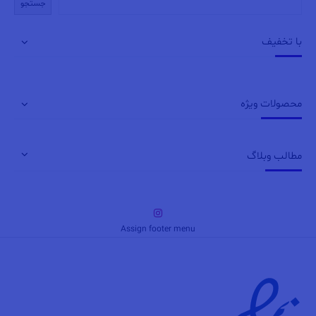
می
جستجو
باشد.
گزینه
با تخفیف
ها
ممکن
است
در
محصولات ویژه
صفحه
محصول
انتخاب
شوند
مطالب وبلاگ
Assign footer menu