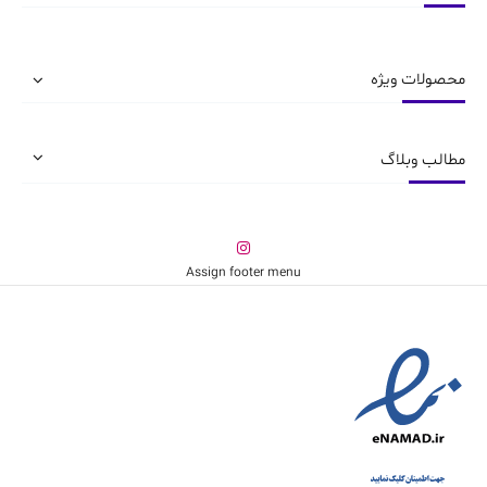
است
ممکن
در
است
صفحه
در
محصولات ویژه
محصول
صفحه
انتخاب
محصول
شوند
انتخاب
شوند
مطالب وبلاگ
Assign footer menu