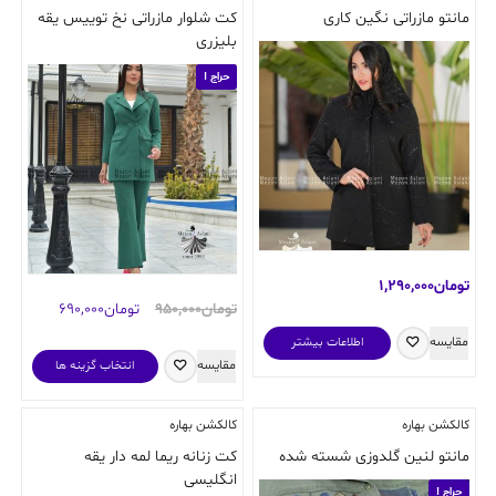
مانتو مازراتی نگین کاری
کت شلوار مازراتی نخ توییس یقه
بلیزری
حراج !
تومان
1,290,000
قیمت
قیمت
تومان
950,000
تومان
690,000
اصلی:
فعلی:
مقایسه
اطلاعات بیشتر
تومان950,000
تومان690,000.
این
مقایسه
انتخاب گزینه ها
بود.
محصول
دارای
کالکشن بهاره
کالکشن بهاره
انواع
مختلفی
مانتو لنین گلدوزی شسته شده
کت زنانه ریما لمه دار یقه
می
انگلیسی
حراج !