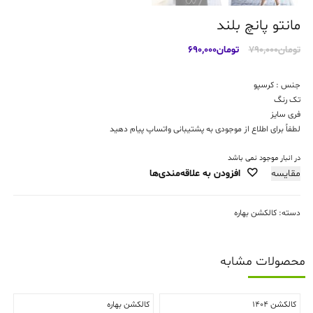
مانتو پانچ بلند
قیمت
قیمت
تومان
790,000
تومان
690,000
اصلی:
فعلی:
تومان790,000
تومان690,000.
جنس : کرسپو
بود.
تک رنگ
فری سایز
لطفاً برای اطلاع از موجودی به پشتیبانی واتساپ پیام دهید
در انبار موجود نمی باشد
مقایسه
افزودن به علاقه‌مندی‌ها
دسته:
کالکشن بهاره
محصولات مشابه
کالکشن 1404
کالکشن بهاره