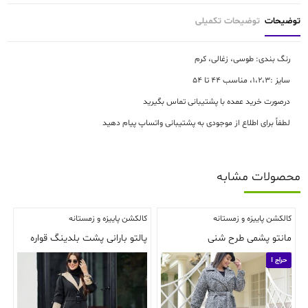
توضیحات
توضیحات تکمیلی
رنگ بندی: طوسی، زغالی، کرم
سایز :1،2،3، مناسب 44 تا 54
درصورت خرید عمده با پشتیبانی تماس بگیرید
لطفاً برای اطلاع از موجودی به پشتیبانی واتساپ پیام دهید
محصولات مشابه
کالکشن پاییزه و زمستانه
کالکشن پاییزه و زمستانه
مانتو پشمی طرح شنی
پالتو بارانی پشت بلدینگ قواره
حراج !