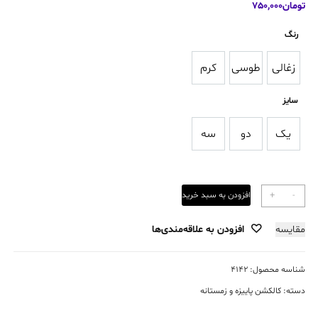
تومان
750,000
رنگ
زغالی
طوسی
کرم
زغالی
طوسی
کرم
سایز
یک
دو
سه
یک
دو
سه
مانتو
-
+
افزودن به سبد خرید
روناک
یقه
مقایسه
افزودن به علاقه‌مندی‌ها
آمریکایی
عدد
شناسه محصول:
4142
دسته:
کالکشن پاییزه و زمستانه