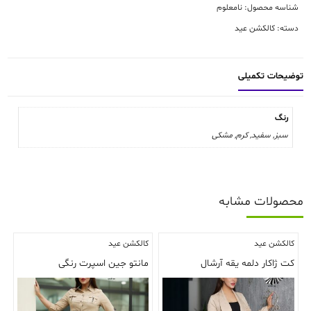
عدد
شناسه محصول:
نامعلوم
دسته:
کالکشن عید
توضیحات تکمیلی
رنگ
سبز, سفید, کرم, مشکی
محصولات مشابه
کالکشن عید
کالکشن عید
کت ژاکار دلمه یقه آرشال
مانتو جین اسپرت رنگی