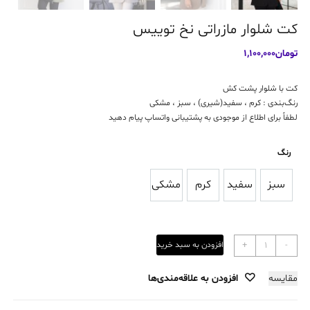
کت شلوار مازراتی نخ توییس
تومان
1,100,000
کت با شلوار پشت کش
رنگ‌بندی : کرم ، سفید(شیری) ، سبز ، مشکی
لطفاً برای اطلاع از موجودی به پشتیبانی واتساپ پیام دهید
رنگ
سبز
سفید
کرم
مشکی
سبز
سفید
کرم
مشکی
کت
-
+
افزودن به سبد خرید
شلوار
مازراتی
مقایسه
افزودن به علاقه‌مندی‌ها
نخ
توییس