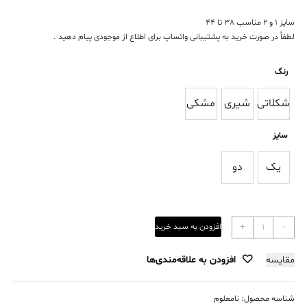
سایز 1 و 2 مناسب 38 تا 44
لطفاً در صورت خرید به پشتیبانی واتساپ برای اطلاع از موجودی پیام دهید .
رنگ
شکلاتی
شیری
مشکی
شکلاتی
شیری
مشکی
سایز
یک
دو
یک
دو
کت
-
+
افزودن به سبد خرید
لمزور
یقه
مقایسه
افزودن به علاقه‌مندی‌ها
انگلیسی
آستردار
عدد
شناسه محصول:
نامعلوم