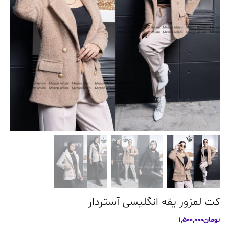
کت لمزور یقه انگلیسی آستردار
تومان
1,500,000