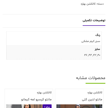
عدد
دسته:
کالکشن بهاره
توضیحات تکمیلی
رنگ
سبز, کرم, مشکی
سایز
46
,
44
,
42
,
40
محصولات مشابه
کالکشن بهاره
کالکشن بهاره
مانتو لنین کتی
مانتو کرسپو لمه کیمانو
حراج !