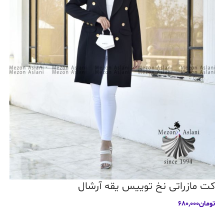
کت مازراتی نخ توییس یقه آرشال
تومان
680,000