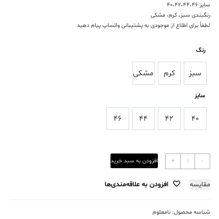
سایز 40،42،44،46
رنگبندی سبز، کرم، مشکی
لطفاً برای اطلاع از موجودی به پشتیبانی واتساپ پیام دهید
رنگ
سبز
کرم
مشکی
سبز
کرم
مشکی
سایز
46
44
42
40
46
44
42
40
کت
-
+
افزودن به سبد خرید
مازراتی
نخ
مقایسه
افزودن به علاقه‌مندی‌ها
توییس
یقه
آرشال
شناسه محصول:
نامعلوم